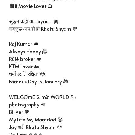
🟫❥Movie Lover 📺
सुकून कहो या…pyar…. 💓
सबकुछ आप ही हो Khatu Shyam 💙
Raj Kumar 👑
Always Happy 🤗
Rúlé broker 💔
KTM Lover 🏍️
धर्मो रक्षति रक्षितः 😊
Famous Day 19 January 🎁
ᎳᎬᏞᏟᎾmᎬ 2 mᎽ ᎳᎾᏒᏞᎠ 🏷️
photography 📲
Biliver 💖
My Life My Momdad 🥰
Jay श्री Khatu Shyam 🙂
25 June 🎉🎉🎉