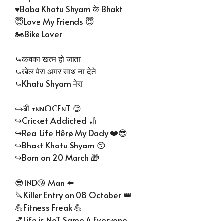
♥️Baba Khatu Shyam के Bhakt
😇Love My Friends 😇
🏍️Bike Lover
⤿कबका खत्म हो जाता
⤿खेल मेरा अगर साथ ना देते
⤿Khatu Shyam मेरा
↪बी ɪɴɴOCEɴT 😊
↪Cricket Addicted 🏏
↪Real Life Hêrø My Dady ❤️😎
↪Bhakt Khatu Shyam 😙
↪Born on 20 March 🎁
😎IND😘 Man ⬅️
🔪Killer Entry on 08 October 👑
💪Fitness Freak 💪
💕Life is NoT Same 4 Everyone