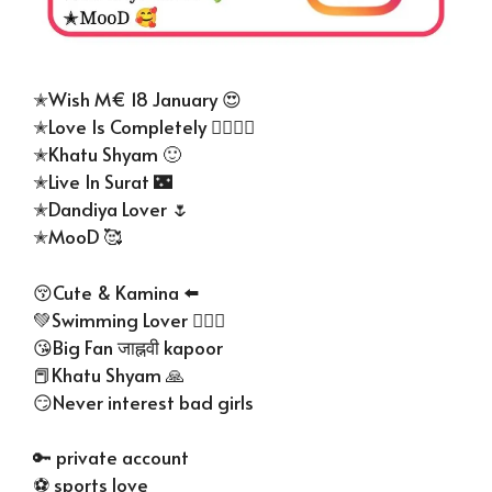
✭Wish M€ 18 January 😍
✭Love Is Completely 👩‍❤️‍💋‍👨
✭Khatu Shyam 🙂
✭Live In Surat 🌃
✭Dandiya Lover 🌷
✭MooD 🥰
😚Cute & Kamina ⬅️
💚Swimming Lover 🏊🏻‍♀️
😘Big Fan जाह्नवी kapoor
📕Khatu Shyam 🙏
😏Never interest bad girls
🔑 private account
⚽ sports love