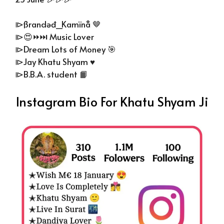
⧐ßrandəđ_Kamïnå 🤎
⧐😍⏩⏭ Music Lover
⧐Dream Lots of Money 🎯
⧐Jay Khatu Shyam ♥️
⧐B.B.A. student 📙
Instagram Bio For Khatu Shyam Ji