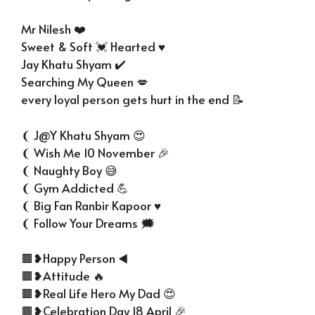
Mr Nilesh ❤️
Sweet & Soft 💓 Hearted ♥️
Jay Khatu Shyam ✔️
Searching My Queen 💋
every loyal person gets hurt in the end 📝
❨ J@Y Khatu Shyam 😍
❨ Wish Me 10 November 🎉
❨ Naughty Boy 😅
❨ Gym Addicted 💪
❨ Big Fan Ranbir Kapoor ♥️
❨ Follow Your Dreams 🗯️
🟫❥Happy Person ◀️
🟫❥Attitude 🔥
🟫❥Real Life Hero My Dad 😍
🟫❥Celebration Day 18 April 🎉