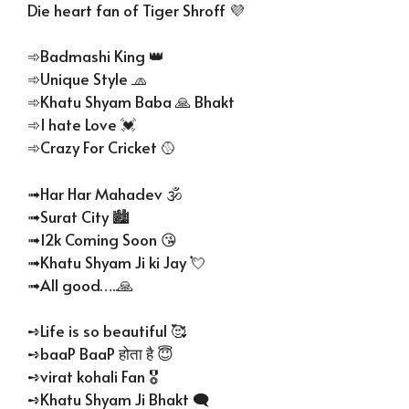
Die heart fan of Tiger Shroff 💜
➾Badmashi King 👑
➾Unique Style 🧢
➾Khatu Shyam Baba 🙏 Bhakt
➾I hate Love 💓
➾Crazy For Cricket 🥎
➟Har Har Mahadev 🕉️
➟Surat City 🏙️
➟12k Coming Soon 😘
➟Khatu Shyam Ji ki Jay 💘
➟All good…..🙏
➺Life is so beautiful 🥰
➺baaP BaaP होता है 😇
➺virat kohali Fan 🎖️
➺Khatu Shyam Ji Bhakt 🗨️