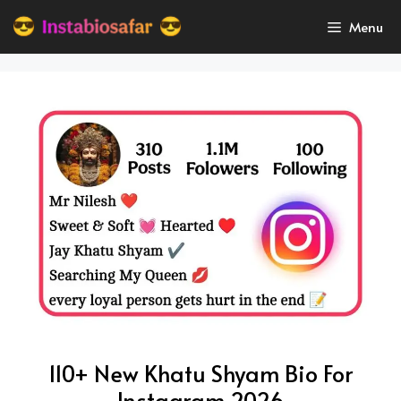
Skip
Menu
to
content
110+ New Khatu Shyam Bio For
Instagram 2026