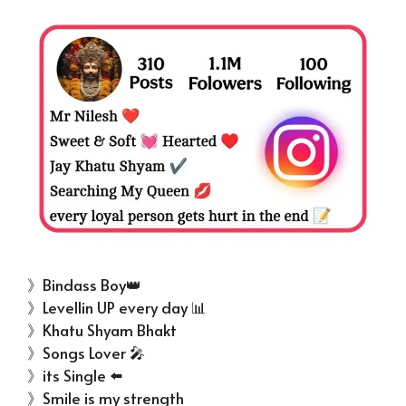
》Bindass Boy👑
》Levellin UP every day 📊
》Khatu Shyam Bhakt
》Songs Lover 🎤
》its Single ⬅️
》Smile is my strength