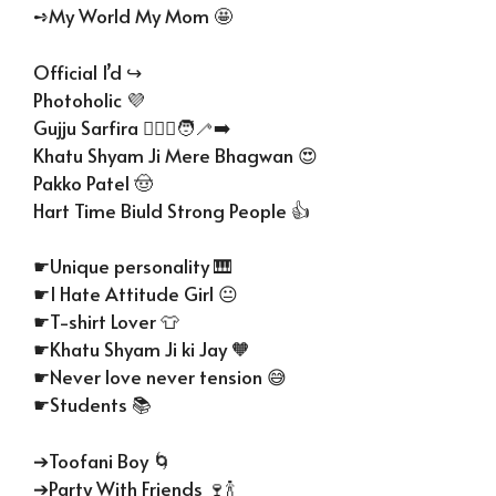
➺My World My Mom 🤩
Official I’d ↪️
Photoholic 💜
Gujju Sarfira 👳🏻‍♀️🧑‍🦯‍➡️
Khatu Shyam Ji Mere Bhagwan 😍
Pakko Patel 🤠
Hart Time Biuld Strong People 👍
☛Unique personality 🎹
☛I Hate Attitude Girl 😐
☛T-shirt Lover 👕
☛Khatu Shyam Ji ki Jay 🧡
☛Never love never tension 😅
☛Students 📚
➔Toofani Boy 🌀
➔Party With Friends 🍷🍾