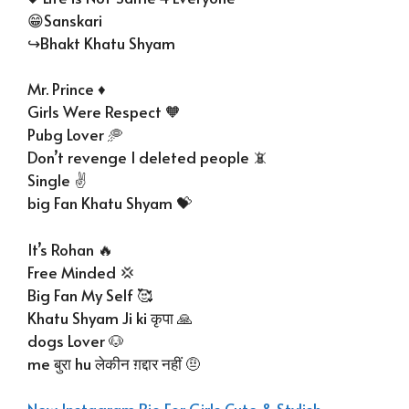
😁Sanskari
↪️Bhakt Khatu Shyam
Mr. Prince ♦️
Girls Were Respect 🧡
Pubg Lover 🥏
Don’t revenge I deleted people 📵
Single ✌️
big Fan Khatu Shyam 💝
It’s Rohan 🔥
Free Minded 💢
Big Fan My Self 🥰
Khatu Shyam Ji ki कृपा 🙏
dogs Lover 🐶
me बुरा hu लेकीन ग़द्दार नहीं 🤨