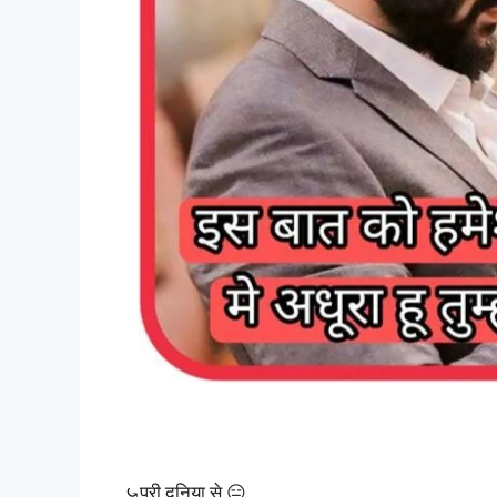
⤿पूरी दुनिया से 😑