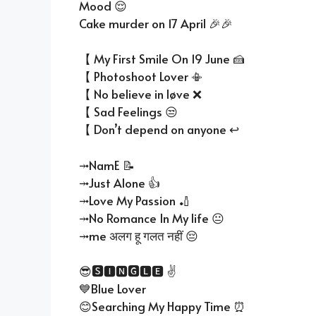
Mood 😌
Cake murder on 17 April 🎉🎉
【 My First Smile On 19 June 🍰
【 Photoshoot Lover 📳
【 No believe in løve ❌
【 Sad Feelings 😒
【 Don’t depend on anyone ↩️
⤞NamE 📝
⤞Just Alone 👍
⤞Love My Passion 🏏
⤞No Romance In My life 😐
⤞me अलग हू गलत नहीं 😔
😎🆂🅸🅽🅶🅻🅴 ✌️
💙Blue Lover
😊Searching My Happy Time ⏰