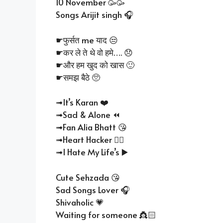
10 November 🥳🥳
Songs Arijit singh 🎧
☛फुर्सत me याद 😒
☛कर ले ते थे वो हमे…. 😞
☛और हम खुद को खास 🙂
☛समझ बैठे 🥺
➟It’s Karan ❤️
➟Sad & Alone ⏪
➟Fan Alia Bhatt 😘
➟Heart Hacker ⛓️‍💥
➟I Hate My Life’s ▶️
Cute Sehzada 😘
Sad Songs Lover 🎧
Shivaholic 💗
Waiting for someone 👸🏻