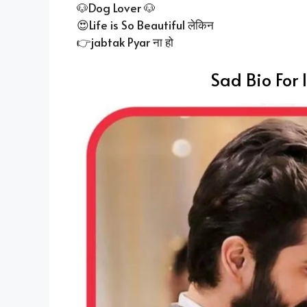
🐶Dog Lover 🐶
😍Life is So Beautiful लेकिन
👉jabtak Pyar ना हो
Sad Bio For 