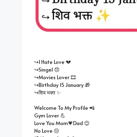
↪I Hate Love 💔
↪Singel 😞
↪Movies Lover 🎞️
↪Birthday 15 January 🎁
↪शिव भक्त ✨
Welcome To My Profile 📲
Gym Lover 💪
Love You Mom💗Dad 😊
No Love 😔