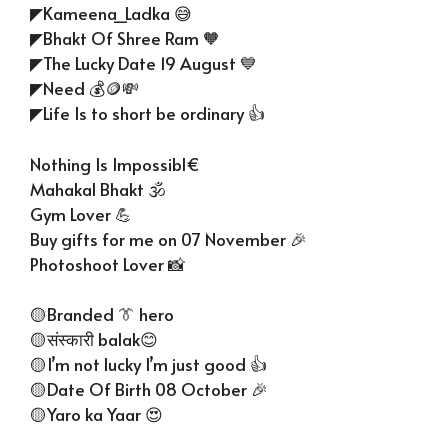
◤Kameena_Ladka 😅
◤Bhakt Of Shree Ram 🧡
◤The Lucky Date 19 August 💙
◤Need 💰🪙💸
◤Life Is to short be ordinary 👍
Nothing Is Impossibl€
Mahakal Bhakt 🕉
Gym Lover 💪
Buy gifts for me on 07 November 🎉
Photoshoot Lover 📸
🟡Branded 👔 hero
🟡संस्कारी balak😊
🟡I’m not lucky I’m just good 👍
🟡Date Of Birth 08 October 🎉
🟡Yaro ka Yaar 😍