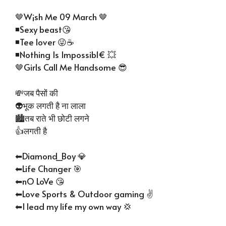
🤎W¡sh Me 09 March 🤎
◾Sexy beast😘
◾Tee lover 😜☕
◾Nothing Is Impossibl€ 💥
🤎Girls Call Me Handsome 😎
💸जब पैसों की
👽भूक लगती है ना लाला
🏙️तब राते भी छोटी लगने
👍लगती है
⬅Diamond_Boy 💎
⬅Life Changer 🎯
⬅nO LoVe 😘
⬅Love Sports & Outdoor gaming ✌️
⬅I lead my life my own way 💢