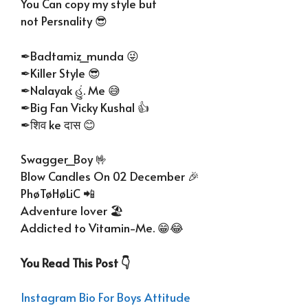
You Can copy my style but
not Persnality 😎
✒Badtamiz_munda 😜
✒Killer Style 😎
✒Nalayak હું. Me 😅
✒Big Fan Vicky Kushal 👍
✒शिव ke दास 😊
Swagger_Boy 🤟
Blow Candles On 02 December 🎉
PhøTøHøLiC 📲
Adventure lover 🏖️
Addicted to Vitamin-Me. 😁😂
You Read This Post 👇
Instagram Bio For Boys Attitude