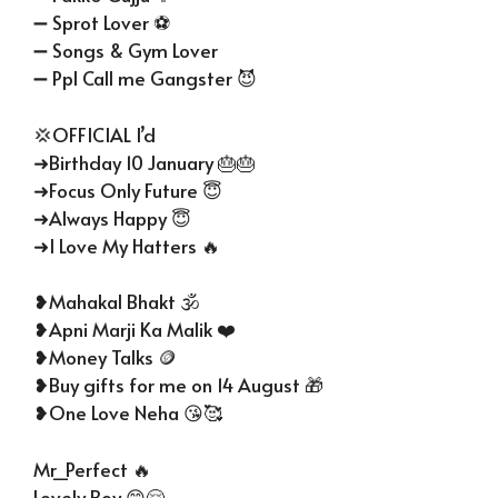
➖ Sprot Lover ⚽
➖ Songs & Gym Lover
➖ Ppl Call me Gangster 😈
💢OFFICIAL I’d
➜Birthday 10 January 🎂🎂
➜Focus Only Future 😇
➜Always Happy 😇
➜I Love My Hatters 🔥
❥Mahakal Bhakt 🕉
❥Apni Marji Ka Malik ❤️
❥Money Talks 🪙
❥Buy gifts for me on 14 August 🎁
❥One Love Neha 😘🥰
Mr_Perfect 🔥
Lovely Boy 😊🤗