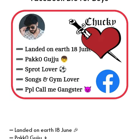
➖ Landed on earth 18 June 🎉
➖ Pakk0 Gujju 👦