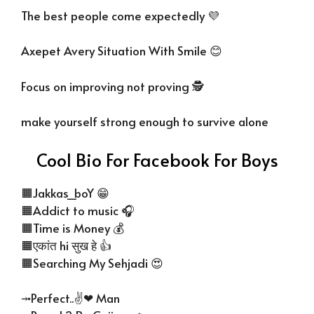
The best people come expectedly 💜
Axepet Avery Situation With Smile 😊
Focus on improving not proving 🕵️
make yourself strong enough to survive alone
Cool Bio For Facebook For Boys
🟧Jakkas_boY 😁
🟧Addict to music 🎧
🟧Time is Money 💰
🟧एकांत hi सुख हे 👍
🟧Searching My Sehjadi 😍
⤞Perfect..✌❤ Man