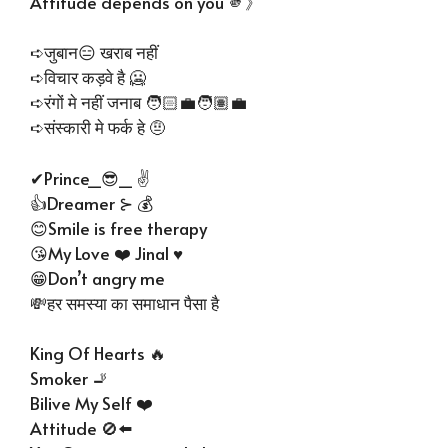
Attitude depends on you 🫵》
➪जुबान😑 खराब नहीं
➪विचार कड़वे है 🥶
➪रंगों मे नहीं जनाब 🧑🏻‍💼🧑🏽‍💼
➪संस्कारी मे फर्क हे 🤨
✔Prince_😎_ ✌
👍Dreamer ⊱ 💰
😊Smile is free therapy
😘My Love ❤️ Jinal ♥️
😁Don’t angry me
💸हर समस्या का समाधान पैसा है
King Of Hearts 🔥
Smoker 🚬
Bilive My Self ❤️
Attitude 🚫⬅️