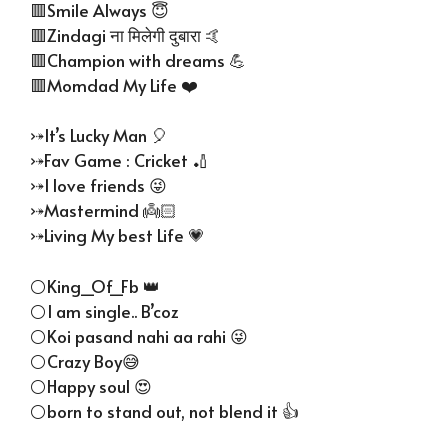
🟥Smile Always 😇
🟥Zindagi ना मिलेगी दुबारा 🤙
🟥Champion with dreams 💪
🟥Momdad My Life ❤️
⤐It’s Lucky Man 🎈
⤐Fav Game : Cricket 🏏
⤐I love friends 😜
⤐Mastermind 👼🏻
⤐Living My best Life 💗
⚪King_Of_Fb 👑
⚪I am single.. B’coz
⚪Koi pasand nahi aa rahi 😜
⚪Crazy Boy😅
⚪Happy soul 😍
⚪born to stand out, not blend it 👍