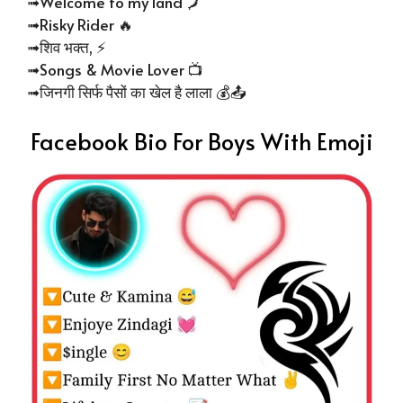
➟Welcome to my land 🗾
➟Risky Rider 🔥
➟शिव भक्त, ⚡
➟Songs & Movie Lover 📺
➟जिनगी सिर्फ पैसों का खेल है लाला 💰📤
Facebook Bio For Boys With Emoji