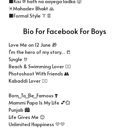
⬛Kisi के hath na aayega ladka 😜
♓Mahadev Bhakt 🙏
⬛Formal Style 👔👖
Bio For Facebook For Boys
Love Me on 12 June 🎁
I’m the hero of my story… 📒
S¡ngle 🤘
Beach & Swimming Lover 🏄🏻
Photoshoot With Friends 👥
Kabaddi Lover 🤼‍♂️
Born_To_Be_Famous ❣️
Mammi Papa Is My Life 💕💞
Punjab 🏙️
Life Gives Me 😊
Unlimited Happiness 💛💛