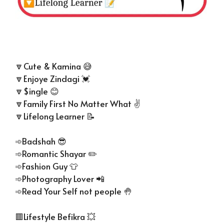
🔽Cute & Kamina 😅
🔽Enjoye Zindagi 💓
🔽$ingle 😊
🔽Family First No Matter What ✌️
🔽Lifelong Learner 📝
➾Badshah 😎
➾Romantic Shayar ✏️
➾Fashion Guy 👕
➾Photography Lover 📲
➾Read Your Self not people 🤚
🟥Lifestyle Befikra 💥