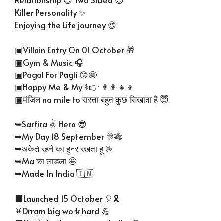
Relationship 😍 Two Sided 😍
Killer Personality ✨
Enjoying the Life journey 😍
▣Villain Entry On 01 October 🎁
▣Gym & Music 🎧
▣Pagal For Pagli 😙🤩
▣Happy Me & My ⚕️👉 👨‍👩‍👧‍👦
▣मंजिल na mile to रास्ता बहुत कुछ सिखाता है 😇
➥Sarfira ✌️ Hero 😎
➥My Day 18 September 🎊🎋
➥अकेले रहने का हुनर रखता हू 🤟
➥Ma का लाडला 🤩
➥Made In India 🇮🇳
⬛Launched 15 October 🎈🎗️
♓Drram big work hard 💪