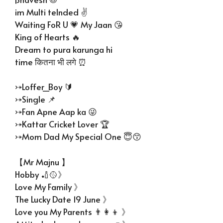
im Multi telnded ✌️
Waiting FoR U 💗 My Jaan 😘
King of Hearts 🔥
Dream to pura karunga hi
time कितना भी लगे ⏰
⤐Loffer_Boy 🔰
⤐Single 📌
⤐Fan Apne Aap ka 😜
⤐Kattar Cricket Lover 🏆
⤐Mom Dad My Special One 😇😙
【Mr Majnu 】
Hobby 🏏🥎》
Love My Family 》
The Lucky Date 19 June 》
Love you My Parents 👨‍👩‍👦 》