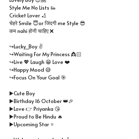
Style Me No Lists 👟
Cricket Lover 🏏
चेहरे Smile 😇or जिंदगी me Style 😎
कम nahi होनी चाहिए ❌
↪Lucky_Boy ✌️
↪Waiting For My Princess 👸🏻
↪Live 💖 Laugh 😁 Love ❤️
↪Happy Mood 😅
↪Focus On Your Goal 🎯
▶️Cute Boy
▶️Birthday 16 October 👑🎉
▶️Love 👉 Priyanka 😘
▶️Proud to Be Hindu 🔥
▶️Upcoming Star ⭐