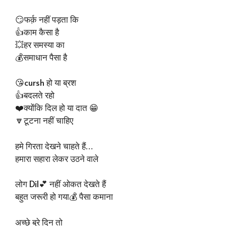
😏फर्क़ नहीं पड़ता कि
👍काम कैसा है
💥हर समस्या का
💰समाधान पैसा है
😘cursh हो या ब्रश
👍बदलते रहो
❤️क्योंकि दिल हो या दात 😁
🔽टूटना नहीं चाहिए
हमे गिरता देखने चाहते हैं…
हमारा सहारा लेकर उठने वाले
लोग Dil💕 नहीं ओकत देखते हैं
बहुत जरूरी हो गया💰 पैसा कमाना
अच्छे बुरे दिन तो