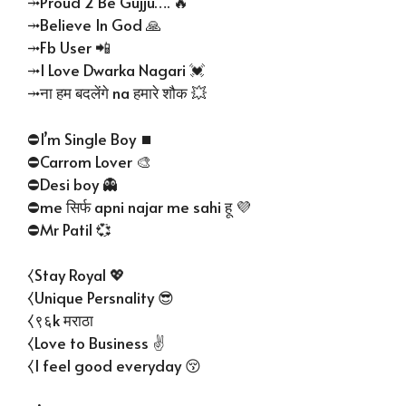
⤞Proud 2 Be Gujju…. 🔥
⤞Believe In God 🙏
⤞Fb User 📲
⤞I Love Dwarka Nagari 💓
⤞ना हम बदलेंगे na हमारे शौक 💥
⛔I’m Single Boy ⏹️
⛔Carrom Lover 🎨
⛔Desi boy 👻
⛔me सिर्फ apni najar me sahi हू 💜
⛔Mr Patil 💞
⧼Stay Royal 💖
⧼Unique Persnality 😎
⧼९६k मराठा
⧼Love to Business ✌️
⧼I feel good everyday 😚