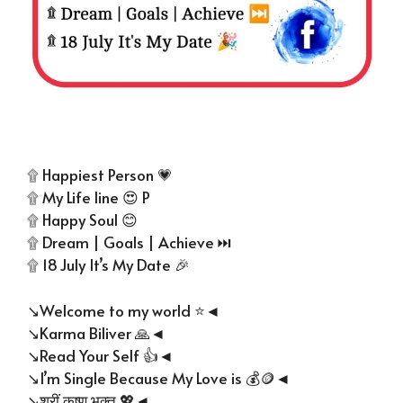
۩ Happiest Person 💗
۩ My Life line 😍 P
۩ Happy Soul 😊
۩ Dream | Goals | Achieve ⏭️
۩ 18 July It’s My Date 🎉
↘️Welcome to my world ⭐◄
↘️Karma Biliver 🙏◄
↘️Read Your Self 👍◄
↘️I’m Single Because My Love is 💰🪙◄
↘️श्रीं कृष्ण भक्त 💖◄