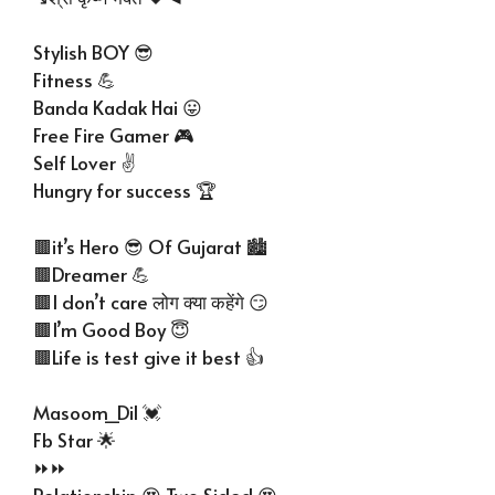
Stylish BOY 😎
Fitness 💪
Banda Kadak Hai 😛
Free Fire Gamer 🎮
Self Lover ✌️
Hungry for success 🏆
🟫it’s Hero 😎 Of Gujarat 🏙️
🟫Dreamer 💪
🟫I don’t care लोग क्या कहेंगे 😏
🟫I’m Good Boy 😇
🟫Life is test give it best 👍
Masoom_Dil 💓
Fb Star 🌟
⏩⏩